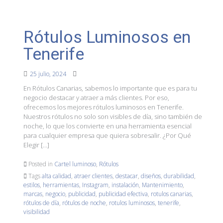
Rótulos Luminosos en
Tenerife
25 julio, 2024
En Rótulos Canarias, sabemos lo importante que es para tu
negocio destacar y atraer a más clientes. Por eso,
ofrecemos los mejores rótulos luminosos en Tenerife.
Nuestros rótulos no solo son visibles de día, sino también de
noche, lo que los convierte en una herramienta esencial
para cualquier empresa que quiera sobresalir. ¿Por Qué
Elegir […]
Posted in
Cartel luminoso
,
Rótulos
Tags
alta calidad
,
atraer clientes
,
destacar
,
diseños
,
durabilidad
,
estilos
,
herramientas
,
Instagram
,
instalación
,
Mantenimiento
,
marcas
,
negocio
,
publicidad
,
publicidad efectiva
,
rotulos canarias
,
rótulos de día
,
rótulos de noche
,
rotulos luminosos
,
tenerife
,
visibilidad