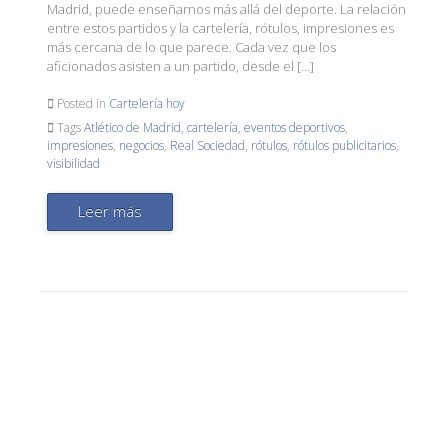
Madrid, puede enseñarnos más allá del deporte. La relación
entre estos partidos y la cartelería, rótulos, impresiones es
más cercana de lo que parece. Cada vez que los
aficionados asisten a un partido, desde el […]
Posted in
Cartelería hoy
Tags
Atlético de Madrid
,
cartelería
,
eventos deportivos
,
impresiones
,
negocios
,
Real Sociedad
,
rótulos
,
rótulos publicitarios
,
visibilidad
Leer más