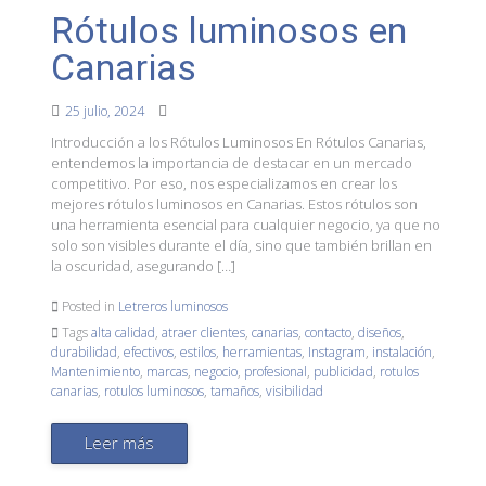
Rótulos luminosos en
Canarias
25 julio, 2024
Introducción a los Rótulos Luminosos En Rótulos Canarias,
entendemos la importancia de destacar en un mercado
competitivo. Por eso, nos especializamos en crear los
mejores rótulos luminosos en Canarias. Estos rótulos son
una herramienta esencial para cualquier negocio, ya que no
solo son visibles durante el día, sino que también brillan en
la oscuridad, asegurando […]
Posted in
Letreros luminosos
Tags
alta calidad
,
atraer clientes
,
canarias
,
contacto
,
diseños
,
durabilidad
,
efectivos
,
estilos
,
herramientas
,
Instagram
,
instalación
,
Mantenimiento
,
marcas
,
negocio
,
profesional
,
publicidad
,
rotulos
canarias
,
rotulos luminosos
,
tamaños
,
visibilidad
Leer más