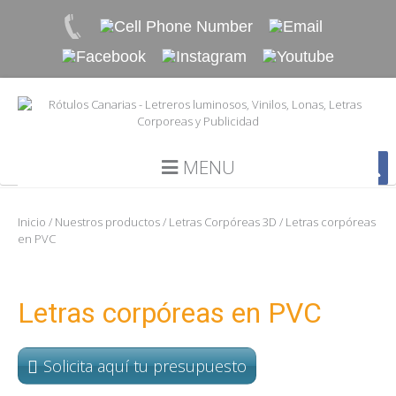
MENU
Inicio
/
Nuestros productos
/
Letras Corpóreas 3D
/ Letras corpóreas
en PVC
Letras corpóreas en PVC
Solicita aquí tu presupuesto