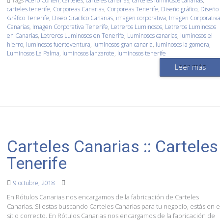
Tags
Acero Corten
,
carteles
,
carteles canarias
,
carteles luminosos canarias
,
carteles tenerife
,
Corporeas Canarias
,
Corporeas Tenerife
,
Diseño gráfico
,
Diseño
Gráfico Tenerife
,
Diseo Gracfico Canarias
,
imagen corporativa
,
Imagen Corporativ
Canarias
,
Imagen Corporativa Tenerife
,
Letreros Luminosos
,
Letreros Luminosos
en Canarias
,
Letreros Luminosos en Tenerife
,
Luminosos canarias
,
luminosos el
hierro
,
luminosos fuerteventura
,
luminosos gran canaria
,
luminosos la gomera
,
Luminosos La Palma
,
luminosos lanzarote
,
luminosos tenerife
Leer más
Carteles Canarias :: Carteles
Tenerife
9 octubre, 2018
En Rótulos Canarias nos encargamos de la fabricación de Carteles
Canarias. Si estas buscando Carteles Canarias para tu negocio, estás en e
sitio correcto. En Rótulos Canarias nos encargamos de la fabricación de