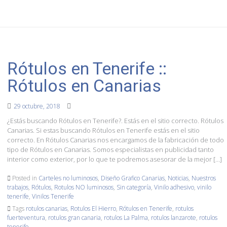
Rótulos en Tenerife ::
Rótulos en Canarias
29 octubre, 2018
¿Estás buscando Rótulos en Tenerife?. Estás en el sitio correcto. Rótulos
Canarias. Si estas buscando Rótulos en Tenerife estás en el sitio
correcto. En Rótulos Canarias nos encargamos de la fabricación de todo
tipo de Rótulos en Canarias. Somos especialistas en publicidad tanto
interior como exterior, por lo que te podremos asesorar de la mejor […]
Posted in
Carteles no luminosos
,
Diseño Grafico Canarias
,
Noticias
,
Nuestros
trabajos
,
Rótulos
,
Rotulos NO luminosos
,
Sin categoría
,
Vinilo adhesivo
,
vinilo
tenerife
,
Vinilos Tenerife
Tags
rotulos canarias
,
Rotulos El Hierro
,
Rótulos en Tenerife
,
rotulos
fuerteventura
,
rotulos gran canaria
,
rotulos La Palma
,
rotulos lanzarote
,
rotulos
tenerife