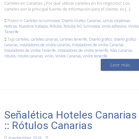
Carteles en Canarias. ¿Por qué utilizar carteles en los negocios?. Los
carteles son la principal fuente de información para el cliente, es […]
Posted in
Carteles no luminosos
,
Diseño Grafico Canarias
,
Letras corpóreas
,
Noticias
,
Nuestros trabajos
,
Rótulos
,
Rotulos NO luminosos
,
Vinilo adhesivo
,
Vinilos
Tenerife
Tags
carteles
,
carteles canarias
,
carteles tenerife
,
Diseño gráfico
,
diseño grafico
canarias
,
instaladores de vinilos canarias
,
Instaladores de vinilos Canarias
Instaladores de vinilos Tenerife
,
instaladores de vinilos tenerife
,
Islas Canarias
,
rótulos
,
rotulos canarias
,
vinilo
,
Vinilos Canarias
,
vinilos tenerife.
Leer más
Señalética Hoteles Canarias
:: Rótulos Canarias
4 septiembre, 2018