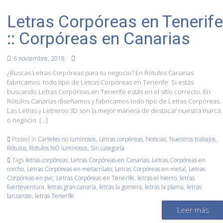
Letras Corpóreas en Tenerife
:: Corpóreas en Canarias
6 noviembre, 2018
¿Buscas Letras Corpóreas para tu negocio? En Rótulos Canarias
fabricamos todo tipo de Letras Corpóreas en Tenerife. Si estás
buscando Letras Corpóreas en Tenerife estás en el sitio correcto. En
Rótulos Canarias diseñamos y fabricamos todo tipo de Letras Corpóreas.
Las Letras y Letreros 3D son la mejor manera de destacar nuestra marca
o negocio. […]
Posted in
Carteles no luminosos
,
Letras corpóreas
,
Noticias
,
Nuestros trabajos
,
Rótulos
,
Rotulos NO luminosos
,
Sin categoría
Tags
letras corpóreas
,
Letras Corpóreas en Canarias
,
Letras Corpóreas en
corcho
,
Letras Corpóreas en metacrilato
,
Letras Corpóreas en metal
,
Letras
Corpóreas en pvc
,
Letras Corpóreas en Tenerife
,
letras el hierro
,
letras
fuerteventura
,
letras gran canaria
,
letras la gomera
,
letras la plama
,
letras
lanzarote
,
letras Tenerife
Leer más