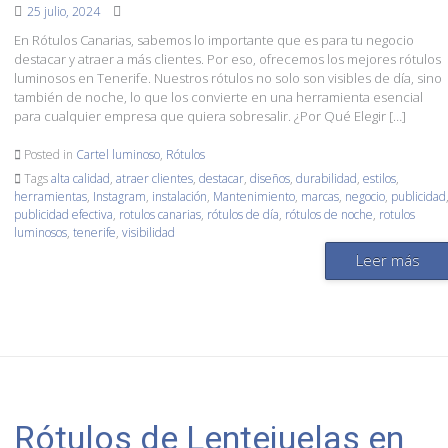
25 julio, 2024
En Rótulos Canarias, sabemos lo importante que es para tu negocio
destacar y atraer a más clientes. Por eso, ofrecemos los mejores rótulos
luminosos en Tenerife. Nuestros rótulos no solo son visibles de día, sino
también de noche, lo que los convierte en una herramienta esencial
para cualquier empresa que quiera sobresalir. ¿Por Qué Elegir […]
Posted in
Cartel luminoso
,
Rótulos
Tags
alta calidad
,
atraer clientes
,
destacar
,
diseños
,
durabilidad
,
estilos
,
herramientas
,
Instagram
,
instalación
,
Mantenimiento
,
marcas
,
negocio
,
publicidad
publicidad efectiva
,
rotulos canarias
,
rótulos de día
,
rótulos de noche
,
rotulos
luminosos
,
tenerife
,
visibilidad
Leer más
Rótulos de Lentejuelas en