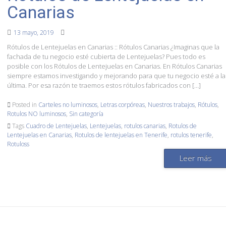
Canarias
13 mayo, 2019
Rótulos de Lentejuelas en Canarias :: Rótulos Canarias ¿Imaginas que la
fachada de tu negocio esté cubierta de Lentejuelas? Pues todo es
posible con los Rótulos de Lentejuelas en Canarias. En Rótulos Canarias
siempre estamos investigando y mejorando para que tu negocio esté a la
última. Por esa razón te traemos estos rótulos fabricados con […]
Posted in
Carteles no luminosos
,
Letras corpóreas
,
Nuestros trabajos
,
Rótulos
,
Rotulos NO luminosos
,
Sin categoría
Tags
Cuadro de Lentejuelas
,
Lentejuelas
,
rotulos canarias
,
Rotulos de
Lentejuelas en Canarias
,
Rotulos de lentejuelas en Tenerife
,
rotulos tenerife
,
Rotuloss
Leer más