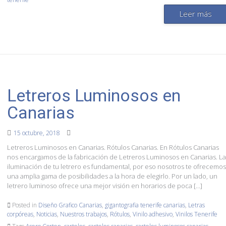
Leer más
Letreros Luminosos en
Canarias
15 octubre, 2018
Letreros Luminosos en Canarias. Rótulos Canarias. En Rótulos Canarias
nos encargamos de la fabricación de Letreros Luminosos en Canarias. La
iluminación de tu letrero es fundamental, por eso nosotros te ofrecemos
una amplia gama de posibilidades a la hora de elegirlo. Por un lado, un
letrero luminoso ofrece una mejor visión en horarios de poca […]
Posted in
Diseño Grafico Canarias
,
gigantografia tenerife canarias
,
Letras
corpóreas
,
Noticias
,
Nuestros trabajos
,
Rótulos
,
Vinilo adhesivo
,
Vinilos Tenerife