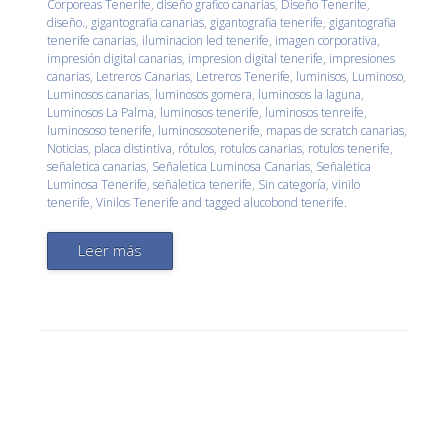
Corporeas Tenerife
,
diseño grafico canarias
,
Diseño Tenerife
,
diseño.
,
gigantografia canarias
,
gigantografia tenerife
,
gigantografia
tenerife canarias
,
iluminacion led tenerife
,
imagen corporativa
,
impresión digital canarias
,
impresion digital tenerife
,
impresiones
canarias
,
Letreros Canarias
,
Letreros Tenerife
,
luminisos
,
Luminoso
,
Luminosos canarias
,
luminosos gomera
,
luminosos la laguna
,
Luminosos La Palma
,
luminosos tenerife
,
luminosos tenreife
,
luminososo tenerife
,
luminososotenerife
,
mapas de scratch canarias
,
Noticias
,
placa distintiva
,
rótulos
,
rotulos canarias
,
rotulos tenerife
,
señaletica canarias
,
Señaletica Luminosa Canarias
,
Señaletica
Luminosa Tenerife
,
señaletica tenerife
,
Sin categoría
,
vinilo
tenerife
,
Vinilos Tenerife and tagged alucobond tenerife.
Leer más