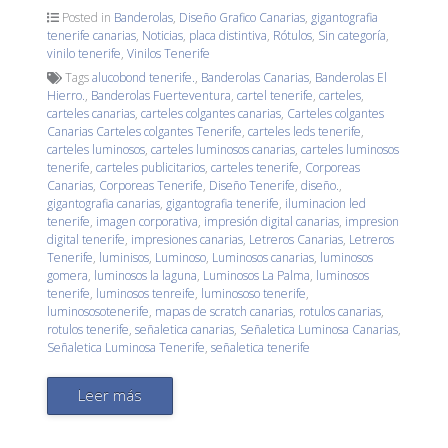
Posted in
Banderolas
,
Diseño Grafico Canarias
,
gigantografia
tenerife canarias
,
Noticias
,
placa distintiva
,
Rótulos
,
Sin categoría
,
vinilo tenerife
,
Vinilos Tenerife
Tags
alucobond tenerife.
,
Banderolas Canarias
,
Banderolas El
Hierro.
,
Banderolas Fuerteventura
,
cartel tenerife
,
carteles
,
carteles canarias
,
carteles colgantes canarias
,
Carteles colgantes
Canarias Carteles colgantes Tenerife
,
carteles leds tenerife
,
carteles luminosos
,
carteles luminosos canarias
,
carteles luminosos
tenerife
,
carteles publicitarios
,
carteles tenerife
,
Corporeas
Canarias
,
Corporeas Tenerife
,
Diseño Tenerife
,
diseño.
,
gigantografia canarias
,
gigantografia tenerife
,
iluminacion led
tenerife
,
imagen corporativa
,
impresión digital canarias
,
impresion
digital tenerife
,
impresiones canarias
,
Letreros Canarias
,
Letreros
Tenerife
,
luminisos
,
Luminoso
,
Luminosos canarias
,
luminosos
gomera
,
luminosos la laguna
,
Luminosos La Palma
,
luminosos
tenerife
,
luminosos tenreife
,
luminososo tenerife
,
luminososotenerife
,
mapas de scratch canarias
,
rotulos canarias
,
rotulos tenerife
,
señaletica canarias
,
Señaletica Luminosa Canarias
,
Señaletica Luminosa Tenerife
,
señaletica tenerife
Leer más