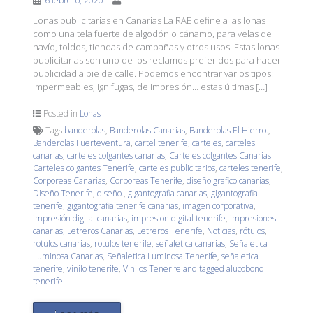
6 febrero, 2020
Lonas publicitarias en Canarias La RAE define a las lonas
como una tela fuerte de algodón o cáñamo, para velas de
navío, toldos, tiendas de campañas y otros usos. Estas lonas
publicitarias son uno de los reclamos preferidos para hacer
publicidad a pie de calle. Podemos encontrar varios tipos:
impermeables, ignifugas, de impresión… estas últimas […]
Posted in
Lonas
Tags
banderolas
,
Banderolas Canarias
,
Banderolas El Hierro.
,
Banderolas Fuerteventura
,
cartel tenerife
,
carteles
,
carteles
canarias
,
carteles colgantes canarias
,
Carteles colgantes Canarias
Carteles colgantes Tenerife
,
carteles publicitarios
,
carteles tenerife
,
Corporeas Canarias
,
Corporeas Tenerife
,
diseño grafico canarias
,
Diseño Tenerife
,
diseño.
,
gigantografia canarias
,
gigantografia
tenerife
,
gigantografia tenerife canarias
,
imagen corporativa
,
impresión digital canarias
,
impresion digital tenerife
,
impresiones
canarias
,
Letreros Canarias
,
Letreros Tenerife
,
Noticias
,
rótulos
,
rotulos canarias
,
rotulos tenerife
,
señaletica canarias
,
Señaletica
Luminosa Canarias
,
Señaletica Luminosa Tenerife
,
señaletica
tenerife
,
vinilo tenerife
,
Vinilos Tenerife and tagged alucobond
tenerife.