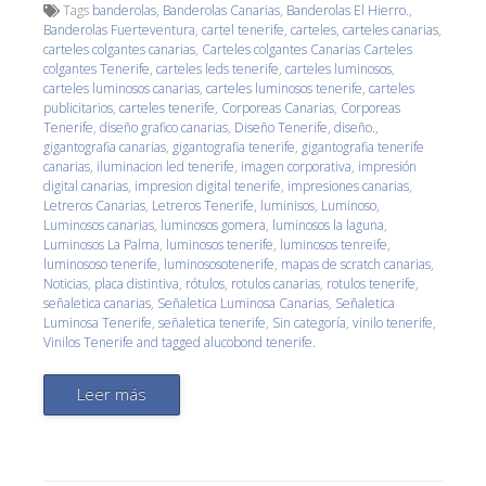
Tags
banderolas
,
Banderolas Canarias
,
Banderolas El Hierro.
,
Banderolas Fuerteventura
,
cartel tenerife
,
carteles
,
carteles canarias
,
carteles colgantes canarias
,
Carteles colgantes Canarias Carteles
colgantes Tenerife
,
carteles leds tenerife
,
carteles luminosos
,
carteles luminosos canarias
,
carteles luminosos tenerife
,
carteles
publicitarios
,
carteles tenerife
,
Corporeas Canarias
,
Corporeas
Tenerife
,
diseño grafico canarias
,
Diseño Tenerife
,
diseño.
,
gigantografia canarias
,
gigantografia tenerife
,
gigantografia tenerife
canarias
,
iluminacion led tenerife
,
imagen corporativa
,
impresión
digital canarias
,
impresion digital tenerife
,
impresiones canarias
,
Letreros Canarias
,
Letreros Tenerife
,
luminisos
,
Luminoso
,
Luminosos canarias
,
luminosos gomera
,
luminosos la laguna
,
Luminosos La Palma
,
luminosos tenerife
,
luminosos tenreife
,
luminososo tenerife
,
luminososotenerife
,
mapas de scratch canarias
,
Noticias
,
placa distintiva
,
rótulos
,
rotulos canarias
,
rotulos tenerife
,
señaletica canarias
,
Señaletica Luminosa Canarias
,
Señaletica
Luminosa Tenerife
,
señaletica tenerife
,
Sin categoría
,
vinilo tenerife
,
Vinilos Tenerife and tagged alucobond tenerife.
Leer más