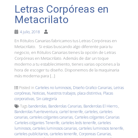
Letras Corpóreas en
Metacrilato
4 julio, 2018
En Rótulos Canarias fabricamos tus Letras Corpóreas en
Metacrilato. Si estas buscando algo diferente para tu
negocio, en Rótulos Canarias tienes la opción de Letras
Corpóreas en Metacrilato. Además de dar un toque
moderno a tu establecimiento, tienes varias opciones a la
hora de escoger tu diseño. Disponemos de la maquinaria
más moderna para […]
Posted in
Carteles no luminosos
,
Diseño Grafico Canarias
,
Letras
corpóreas
,
Noticias
,
Nuestros trabajos
,
placa distintiva
,
Placas
corporativas
,
Sin categoría
Tags
banderolas
,
Banderolas Canarias
,
Banderolas El Hierro.
,
Banderolas Fuerteventura
,
cartel tenerife
,
carteles
,
carteles
canarias
,
carteles colgantes canarias
,
Carteles colgantes Canarias
Carteles colgantes Tenerife
,
carteles leds tenerife
,
carteles
luminosos
,
carteles luminosos canarias
,
carteles luminosos tenerife
,
carteles publicitarios
,
carteles tenerife
,
Corporeas Canarias
,