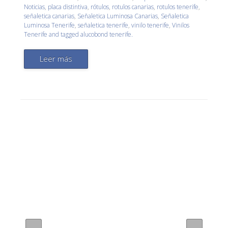
Noticias
,
placa distintiva
,
rótulos
,
rotulos canarias
,
rotulos tenerife
,
señaletica canarias
,
Señaletica Luminosa Canarias
,
Señaletica
Luminosa Tenerife
,
señaletica tenerife
,
vinilo tenerife
,
Vinilos
Tenerife and tagged alucobond tenerife.
Leer más