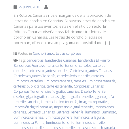
29 junio, 2018
En Rótulos Canarias nos encargamos de la fabricación de
letras de corcho en Canarias. Si buscas letras de corcho en
Canarias para tus eventos, estás en el sitio correcto. En
Rótulos Canarias diseñamos y fabricamos tus letras de
corcho en Canarias. Las letras de corcho o letras de
porexpan, ofrecen una amplia gama de posibilidades […]
Posted in
Corcho Blanco
,
Letras corpóreas
Tags
banderolas
,
Banderolas Canarias
,
Banderolas El Hierro.
,
Banderolas Fuerteventura
,
cartel tenerife
,
carteles
,
carteles
canarias
,
carteles colgantes canarias
,
Carteles colgantes Canarias
Carteles colgantes Tenerife
,
carteles leds tenerife
,
carteles
luminosos
,
carteles luminosos canarias
,
carteles luminosos tenerife
,
carteles publicitarios
,
carteles tenerife
,
Corporeas Canarias
,
Corporeas Tenerife
,
diseño grafico canarias
,
Diseño Tenerife
,
diseño.
,
gigantografia canarias
,
gigantografia tenerife
,
gigantografia
tenerife canarias
,
iluminacion led tenerife
,
imagen corporativa
,
impresión digital canarias
,
impresion digital tenerife
,
impresiones
canarias
,
Letreros Canarias
,
Letreros Tenerife
,
luminisos
,
Luminoso
,
Luminosos canarias
,
luminosos gomera
,
luminosos la laguna
,
Luminosos La Palma
,
luminosos tenerife
,
luminosos tenreife
,
luminososo tenerife
,
luminososotenerife
,
mapas de scratch canarias
,