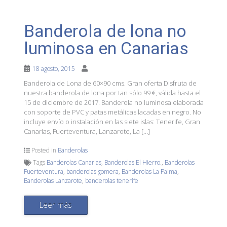
Banderola de lona no
luminosa en Canarias
18 agosto, 2015
Banderola de Lona de 60×90 cms. Gran oferta Disfruta de
nuestra banderola de lona por tan sólo 99 €, válida hasta el
15 de diciembre de 2017. Banderola no luminosa elaborada
con soporte de PVC y patas metálicas lacadas en negro. No
incluye envío o instalación en las siete islas: Tenerife, Gran
Canarias, Fuerteventura, Lanzarote, La […]
Posted in
Banderolas
Tags
Banderolas Canarias
,
Banderolas El Hierro.
,
Banderolas
Fuerteventura
,
banderolas gomera
,
Banderolas La Palma
,
Banderolas Lanzarote
,
banderolas tenerife
Leer más