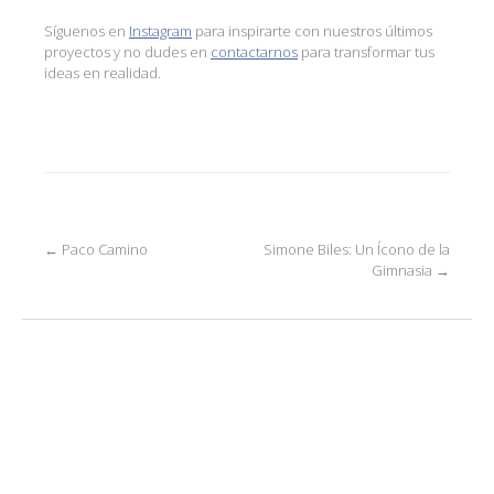
Síguenos en
Instagram
para inspirarte con nuestros últimos
proyectos y no dudes en
contactarnos
para transformar tus
ideas en realidad.
Post
←
Paco Camino
Simone Biles: Un Ícono de la
Gimnasia
→
navigation