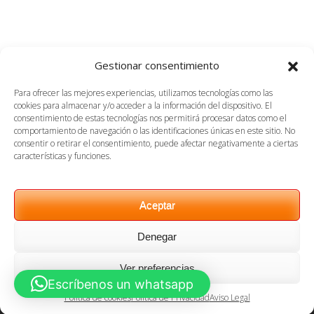
Gestionar consentimiento
Para ofrecer las mejores experiencias, utilizamos tecnologías como las
cookies para almacenar y/o acceder a la información del dispositivo. El
consentimiento de estas tecnologías nos permitirá procesar datos como el
comportamiento de navegación o las identificaciones únicas en este sitio. No
consentir o retirar el consentimiento, puede afectar negativamente a ciertas
características y funciones.
Aceptar
Síguenos en Instagram
Cargar más...
Denegar
Ver preferencias
Theme: Albar by
Kaira
Escríbenos un whatsapp
Política de cookies
Política de Privacidad
Aviso Legal