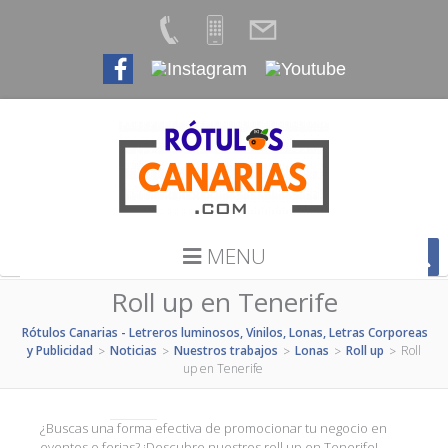
MENU
Roll up en Tenerife
Rótulos Canarias - Letreros luminosos, Vinilos, Lonas, Letras Corporeas
y Publicidad
Noticias
Nuestros trabajos
Lonas
Roll up
Roll
>
>
>
>
>
up en Tenerife
¿Buscas una forma efectiva de promocionar tu negocio en
eventos o ferias? ¡Descubre nuestros roll up en Tenerife!