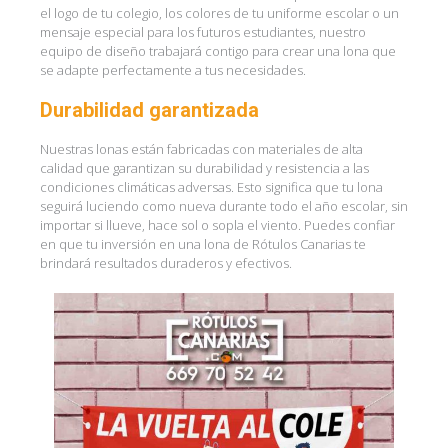
el logo de tu colegio, los colores de tu uniforme escolar o un
mensaje especial para los futuros estudiantes, nuestro
equipo de diseño trabajará contigo para crear una lona que
se adapte perfectamente a tus necesidades.
Durabilidad garantizada
Nuestras lonas están fabricadas con materiales de alta
calidad que garantizan su durabilidad y resistencia a las
condiciones climáticas adversas. Esto significa que tu lona
seguirá luciendo como nueva durante todo el año escolar, sin
importar si llueve, hace sol o sopla el viento. Puedes confiar
en que tu inversión en una lona de Rótulos Canarias te
brindará resultados duraderos y efectivos.