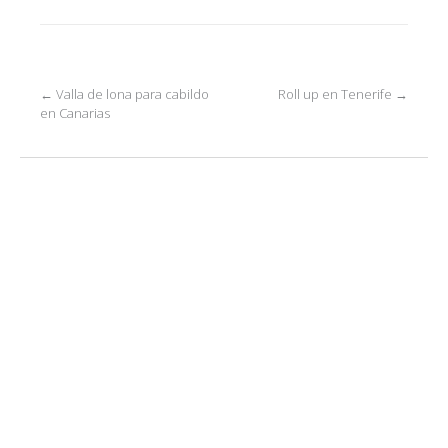
Post
←
Valla de lona para cabildo
Roll up en Tenerife
→
en Canarias
navigation