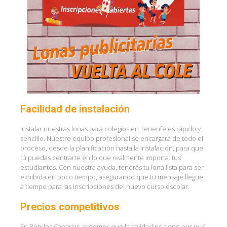
Facilidad de instalación
Instalar nuestras lonas para colegios en Tenerife es rápido y
sencillo. Nuestro equipo profesional se encargará de todo el
proceso, desde la planificación hasta la instalación, para que
tú puedas centrarte en lo que realmente importa: tus
estudiantes. Con nuestra ayuda, tendrás tu lona lista para ser
exhibida en poco tiempo, asegurando que tu mensaje llegue
a tiempo para las inscripciones del nuevo curso escolar.
Precios competitivos
En Rótulos Canarias, creemos que la calidad no tiene por qué