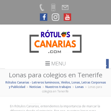
MENU
Lonas para colegios en Tenerife
Rótulos Canarias - Letreros luminosos, Vinilos, Lonas, Letras Corporeas
y Publicidad
Noticias
Nuestros trabajos
Lonas
Lonas para
>
>
>
>
colegios en Tenerife
En Rótulos Canarias, entendemos la importancia de marcar la
diferencia desde el principio. Por eso, nuestras lonas para