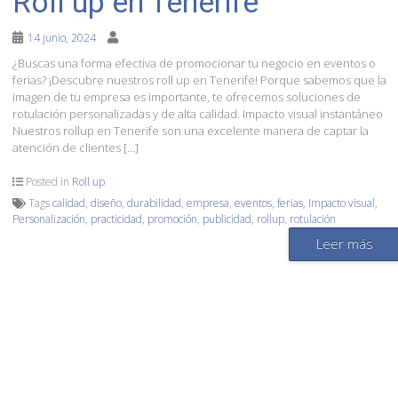
Roll up en Tenerife
14 junio, 2024
¿Buscas una forma efectiva de promocionar tu negocio en eventos o
ferias? ¡Descubre nuestros roll up en Tenerife! Porque sabemos que la
imagen de tu empresa es importante, te ofrecemos soluciones de
rotulación personalizadas y de alta calidad. Impacto visual instantáneo
Nuestros rollup en Tenerife son una excelente manera de captar la
atención de clientes […]
Posted in
Roll up
Tags
calidad
,
diseño
,
durabilidad
,
empresa
,
eventos
,
ferias
,
Impacto visual
,
Personalización
,
practicidad
,
promoción
,
publicidad
,
rollup
,
rotulación
Leer más