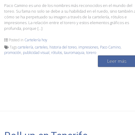
Paco Camino es uno de los nombres más reconocidos en el mundo del
toreo. Su fama no solo se debe a su habilidad en el ruedo, sino también 
cómo se ha perpetuado su imagen a través de la cartelería, rótulos e
impresiones. La relación entre el torero y estos elementos gráficos es
profunda, porque […]
Posted in
Cartelería hoy
Tags
cartelería
,
carteles
,
historia del toreo
,
impresiones
,
Paco Camino
,
promoción
,
publicidad visual
,
rótulos
,
tauromaquia
,
torero
Leer más