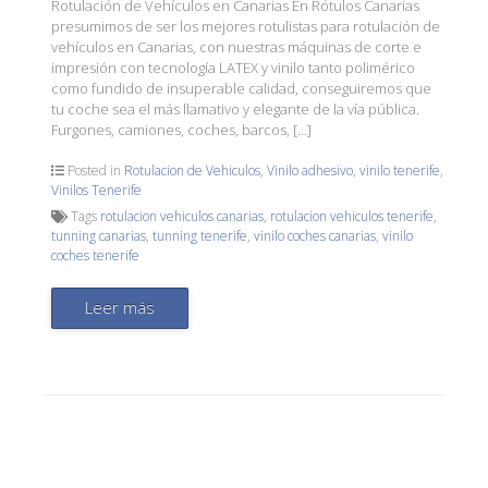
Rotulación de Vehículos en Canarias En Rótulos Canarias
presumimos de ser los mejores rotulistas para rotulación de
vehículos en Canarias, con nuestras máquinas de corte e
impresión con tecnología LATEX y vinilo tanto polimérico
como fundido de insuperable calidad, conseguiremos que
tu coche sea el más llamativo y elegante de la vía pública.
Furgones, camiones, coches, barcos, […]
Posted in
Rotulacion de Vehiculos
,
Vinilo adhesivo
,
vinilo tenerife
,
Vinilos Tenerife
Tags
rotulacion vehiculos canarias
,
rotulacion vehiculos tenerife
,
tunning canarias
,
tunning tenerife
,
vinilo coches canarias
,
vinilo
coches tenerife
Leer más