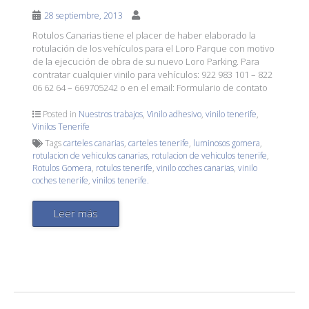
28 septiembre, 2013
Rotulos Canarias tiene el placer de haber elaborado la
rotulación de los vehículos para el Loro Parque con motivo
de la ejecución de obra de su nuevo Loro Parking. Para
contratar cualquier vinilo para vehículos: 922 983 101 – 822
06 62 64 – 669705242 o en el email: Formulario de contato
Posted in
Nuestros trabajos
,
Vinilo adhesivo
,
vinilo tenerife
,
Vinilos Tenerife
Tags
carteles canarias
,
carteles tenerife
,
luminosos gomera
,
rotulacion de vehiculos canarias
,
rotulacion de vehiculos tenerife
,
Rotulos Gomera
,
rotulos tenerife
,
vinilo coches canarias
,
vinilo
coches tenerife
,
vinilos tenerife.
Leer más