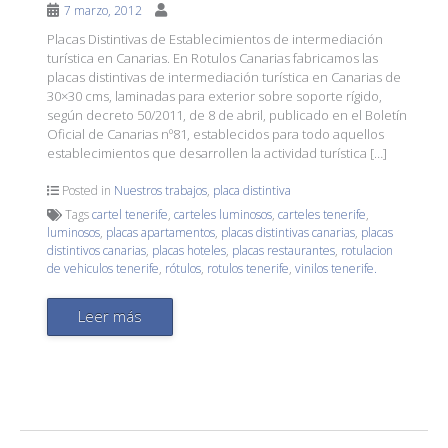
7 marzo, 2012
Placas Distintivas de Establecimientos de intermediación
turística en Canarias. En Rotulos Canarias fabricamos las
placas distintivas de intermediación turística en Canarias de
30×30 cms, laminadas para exterior sobre soporte rígido,
según decreto 50/2011, de 8 de abril, publicado en el Boletín
Oficial de Canarias nº81, establecidos para todo aquellos
establecimientos que desarrollen la actividad turística […]
Posted in
Nuestros trabajos
,
placa distintiva
Tags
cartel tenerife
,
carteles luminosos
,
carteles tenerife
,
luminosos
,
placas apartamentos
,
placas distintivas canarias
,
placas
distintivos canarias
,
placas hoteles
,
placas restaurantes
,
rotulacion
de vehiculos tenerife
,
rótulos
,
rotulos tenerife
,
vinilos tenerife.
Leer más