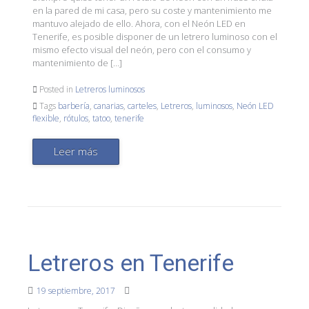
en la pared de mi casa, pero su coste y mantenimiento me
mantuvo alejado de ello. Ahora, con el Neón LED en
Tenerife, es posible disponer de un letrero luminoso con el
mismo efecto visual del neón, pero con el consumo y
mantenimiento de […]
Posted in
Letreros luminosos
Tags
barbería
,
canarias
,
carteles
,
Letreros
,
luminosos
,
Neón LED
flexible
,
rótulos
,
tatoo
,
tenerife
Leer más
Letreros en Tenerife
19 septiembre, 2017