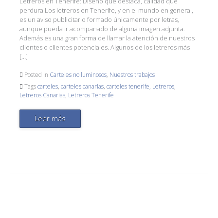
Letreros en Tenerife: Diseño que destaca, calidad que
perdura Los letreros en Tenerife, y en el mundo en general,
es un aviso publicitario formado únicamente por letras,
aunque pueda ir acompañado de alguna imagen adjunta.
Además es una gran forma de llamar la atención de nuestros
clientes o clientes potenciales. Algunos de los letreros más
[…]
Posted in
Carteles no luminosos
,
Nuestros trabajos
Tags
carteles
,
carteles canarias
,
carteles tenerife
,
Letreros
,
Letreros Canarias
,
Letreros Tenerife
Leer más