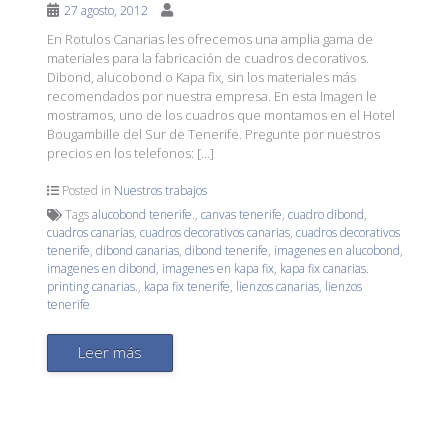
27 agosto, 2012
En Rotulos Canarias les ofrecemos una amplia gama de
materiales para la fabricación de cuadros decorativos.
Dibond, alucobond o Kapa fix, sin los materiales más
recomendados por nuestra empresa. En esta Imagen le
mostramos, uno de los cuadros que montamos en el Hotel
Bougambille del Sur de Tenerife. Pregunte por nuestros
precios en los telefonos: […]
Posted in
Nuestros trabajos
Tags
alucobond tenerife.
,
canvas tenerife
,
cuadro dibond
,
cuadros canarias
,
cuadros decorativos canarias
,
cuadros decorativos
tenerife
,
dibond canarias
,
dibond tenerife
,
imagenes en alucobond
,
imagenes en dibond
,
imagenes en kapa fix
,
kapa fix canarias.
printing canarias.
,
kapa fix tenerife
,
lienzos canarias
,
lienzos
tenerife
Leer más